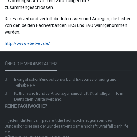
- Wohnungsnsotfall- und Straffälligenhilfe
zusammengeschlossen.
Der Fachverband vertritt die Interessen und Anliegen, die bisher
von den beiden Fachverbänden EKS und EvO wahrgenommen
wurden.
http://www.ebet-ev.de/
ÜBER DIE VERANSTALTER
Evangelischer Bundesfachverband Existenzsicherung und
Teilhabe e.V.
Katholische Bundes-Arbeitsgemeinschaft Straffälligenhilfe im
Deutschen Caritasverband.
KEINE FACHWOCHE?
In jedem dritten Jahr pausiert die Fachwoche zugunsten des
Bundeskongresses der
Bundesarbeitsgemeinschaft Straffälligenhilfe
e.V.