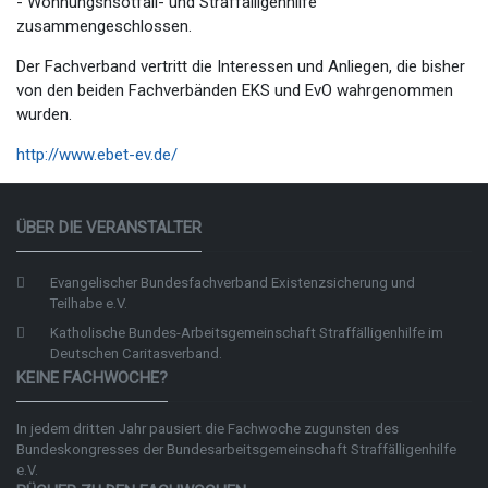
- Wohnungsnsotfall- und Straffälligenhilfe
zusammengeschlossen.
Der Fachverband vertritt die Interessen und Anliegen, die bisher
von den beiden Fachverbänden EKS und EvO wahrgenommen
wurden.
http://www.ebet-ev.de/
ÜBER DIE VERANSTALTER
Evangelischer Bundesfachverband Existenzsicherung und
Teilhabe e.V.
Katholische Bundes-Arbeitsgemeinschaft Straffälligenhilfe im
Deutschen Caritasverband.
KEINE FACHWOCHE?
In jedem dritten Jahr pausiert die Fachwoche zugunsten des
Bundeskongresses der
Bundesarbeitsgemeinschaft Straffälligenhilfe
e.V.