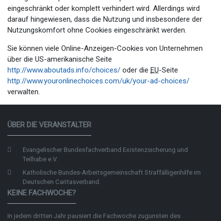
eingeschränkt oder komplett verhindert wird. Allerdings wird
darauf hingewiesen, dass die Nutzung und insbesondere der
Nutzungskomfort ohne Cookies eingeschränkt werden.
Sie können viele Online-Anzeigen-Cookies von Unternehmen
über die US-amerikanische Seite
http://www.aboutads.info/choices/
oder die
EU
-Seite
http://www.youronlinechoices.com/uk/your-ad-choices/
verwalten.
ÜBER DIE VERANSTALTER
Evangelischer Bundesfachverband Existenzsicherung und
Teilhabe e.V.
Katholische Bundes-Arbeitsgemeinschaft Straffälligenhilfe im
Deutschen Caritasverband.
KEINE FACHWOCHE?
In jedem dritten Jahr pausiert die Fachwoche zugunsten des