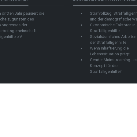
 dritten Jahr pausiert die
Strafvollzug, Straffälligenh
che zugunsten des
und der demografische W
kongresses der
Ökonomische Faktoren in 
arbeitsgemeinschaft
Straffälligenhilfe
ligenhilfe e.V.
Sozialräumliches Arbeiten 
der Straffälligenhilfe
Wenn Inhaftierung die
Lebenssituation prägt
Gender Mainstreaming - ei
Konzept für die
Straffälligenhilfe?