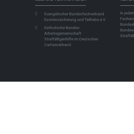
In jedem
Evangelischer Bundesfachverband
Fachwo
Existenzsicherung und Teilhabe e.V.
Bundes
Katholische Bundes-
Bundes
Arbeitsgemeinschaft
Straffäl
Straffälligenhilfe im Deutschen
Caritasverband.