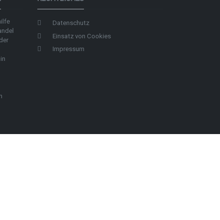
ilfe
Datenschutz
andel
Einsatz von Cookies
der
Impressum
in
n