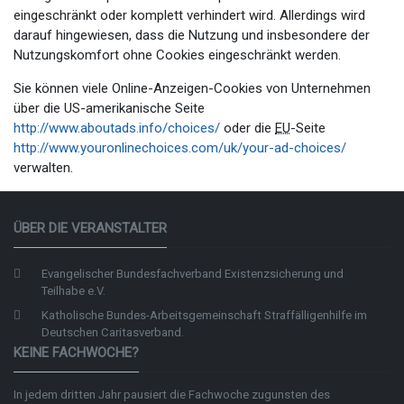
eingeschränkt oder komplett verhindert wird. Allerdings wird
darauf hingewiesen, dass die Nutzung und insbesondere der
Nutzungskomfort ohne Cookies eingeschränkt werden.
Sie können viele Online-Anzeigen-Cookies von Unternehmen
über die US-amerikanische Seite
http://www.aboutads.info/choices/
oder die
EU
-Seite
http://www.youronlinechoices.com/uk/your-ad-choices/
verwalten.
ÜBER DIE VERANSTALTER
Evangelischer Bundesfachverband Existenzsicherung und
Teilhabe e.V.
Katholische Bundes-Arbeitsgemeinschaft Straffälligenhilfe im
Deutschen Caritasverband.
KEINE FACHWOCHE?
In jedem dritten Jahr pausiert die Fachwoche zugunsten des