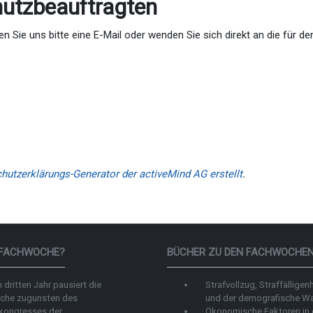
utzbeauftragten
Sie uns bitte eine E-Mail oder wenden Sie sich direkt an die für d
hutzerklärungs-Generator der activeMind AG erstellt
.
 FACHWOCHE?
BÜCHER ZU DEN FACHWOCHE
 dritten Jahr pausiert die
Strafvollzug, Straffälligenh
che zugunsten des
und der demografische W
kongresses der
Ökonomische Faktoren in 