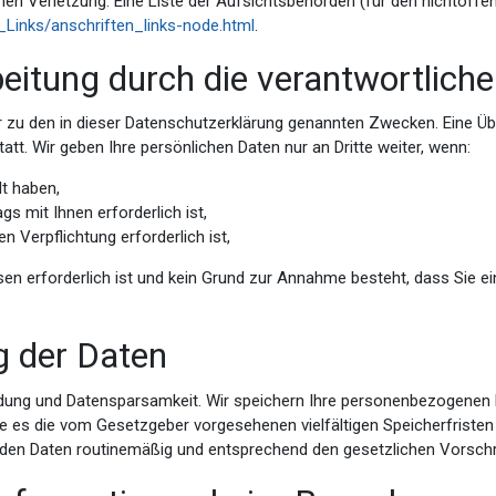
en Verletzung. Eine Liste der Aufsichtsbehörden (für den nichtöffent
_Links/anschriften_links-node.html
.
itung durch die verantwortliche 
 zu den in dieser Datenschutzerklärung genannten Zwecken. Eine Über
tt. Wir geben Ihre persönlichen Daten nur an Dritte weiter, wenn:
lt haben,
s mit Ihnen erforderlich ist,
en Verpflichtung erforderlich ist,
sen erforderlich ist und kein Grund zur Annahme besteht, dass Sie 
g der Daten
dung und Datensparsamkeit. Wir speichern Ihre personenbezogenen Da
ie es die vom Gesetzgeber vorgesehenen vielfältigen Speicherfristen
nden Daten routinemäßig und entsprechend den gesetzlichen Vorschri